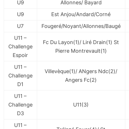
U9
Allonnes/ Bayard
U9
Est Anjou/Andard/Corné
U7
Fougeré/Noyant/Allonnes/Baugé
U11 –
Fc Du Layon(1)/ Liré Drain(1) St
Challenge
Pierre Montrevault(1)
Espoir
U11 –
Villevèque(1)/ ANgers Ndc(2)/
Challenge
Angers Fc(2)
D1
U11 –
Challenge
U11(3)
D3
U11 –