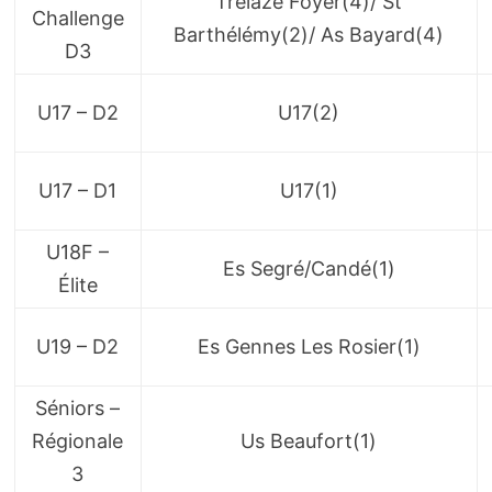
Trélazé Foyer(4)/ St
Challenge
Barthélémy(2)/ As Bayard(4)
D3
U17 – D2
U17(2)
U17 – D1
U17(1)
U18F –
Es Segré/Candé(1)
Élite
U19 – D2
Es Gennes Les Rosier(1)
Séniors –
Régionale
Us Beaufort(1)
3