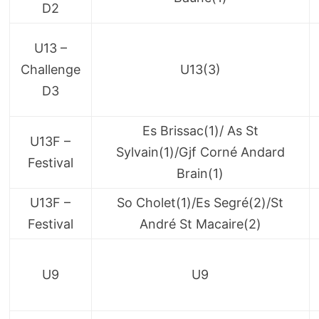
D2
U13 –
Challenge
U13(3)
D3
Es Brissac(1)/ As St
U13F –
Sylvain(1)/Gjf Corné Andard
Festival
Brain(1)
U13F –
So Cholet(1)/Es Segré(2)/St
Festival
André St Macaire(2)
U9
U9