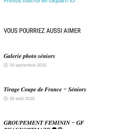
Photos tournoi en cliquant ici
VOUS POURRIEZ AUSSI AIMER
𝑮𝒂𝒍𝒆𝒓𝒊𝒆 𝒑𝒉𝒐𝒕𝒐 𝒔𝒆́𝒏𝒊𝒐𝒓𝒔
16 septembre 2025
𝑻𝒊𝒓𝒂𝒈𝒆 𝑪𝒐𝒖𝒑𝒆 𝒅𝒆 𝑭𝒓𝒂𝒏𝒄𝒆 – 𝑺𝒆́𝒏𝒊𝒐𝒓𝒔
28 août 2025
𝑮𝑹𝑶𝑼𝑷𝑬𝑴𝑬𝑵𝑻 𝑭𝑬́𝑴𝑰𝑵𝑰𝑵 – 𝑮𝑭