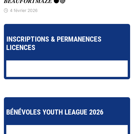
𝑩𝑬𝑨𝑼𝑭𝑶𝑹𝑻𝑴𝑨𝒁𝑬́ ⚫🔴
4 février 2026
INSCRIPTIONS & PERMANENCES
LICENCES
BÉNÉVOLES YOUTH LEAGUE 2026