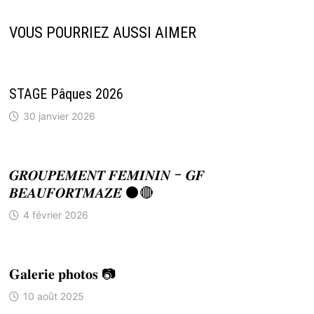
VOUS POURRIEZ AUSSI AIMER
STAGE Pâques 2026
30 janvier 2026
𝑮𝑹𝑶𝑼𝑷𝑬𝑴𝑬𝑵𝑻 𝑭𝑬́𝑴𝑰𝑵𝑰𝑵 – 𝑮𝑭
𝑩𝑬𝑨𝑼𝑭𝑶𝑹𝑻𝑴𝑨𝒁𝑬́ ⚫🔴
4 février 2026
𝐆𝐚𝐥𝐞𝐫𝐢𝐞 𝐩𝐡𝐨𝐭𝐨𝐬 📷
10 août 2025