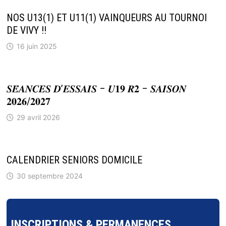
NOS U13(1) ET U11(1) VAINQUEURS AU TOURNOI
DE VIVY !!
16 juin 2025
𝑺𝑬́𝑨𝑵𝑪𝑬𝑺 𝑫’𝑬𝑺𝑺𝑨𝑰𝑺 – 𝑼𝟏𝟗 𝑹𝟐 – 𝑺𝑨𝑰𝑺𝑶𝑵
𝟐𝟎𝟐𝟔/𝟐𝟎𝟐𝟕
29 avril 2026
CALENDRIER SENIORS DOMICILE
30 septembre 2024
INSCRIPTIONS & PERMANENCES