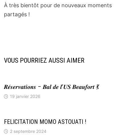
À très bientôt pour de nouveaux moments
partagés !
VOUS POURRIEZ AUSSI AIMER
𝑹𝒆́𝒔𝒆𝒓𝒗𝒂𝒕𝒊𝒐𝒏𝒔 – 𝑩𝒂𝒍 𝒅𝒆 𝒍’𝑼𝑺 𝑩𝒆𝒂𝒖𝒇𝒐𝒓𝒕 💃
19 janvier 2026
FELICITATION MOMO ASTOUATI !
2 septembre 2024