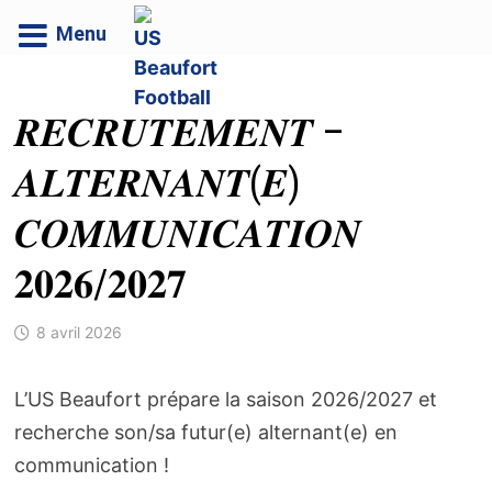
Menu
Passer
au
𝑹𝑬𝑪𝑹𝑼𝑻𝑬𝑴𝑬𝑵𝑻 –
contenu
𝑨𝑳𝑻𝑬𝑹𝑵𝑨𝑵𝑻(𝑬)
𝑪𝑶𝑴𝑴𝑼𝑵𝑰𝑪𝑨𝑻𝑰𝑶𝑵
𝟐𝟎𝟐𝟔/𝟐𝟎𝟐𝟕
8 avril 2026
L’US Beaufort prépare la saison 2026/2027 et
recherche son/sa futur(e) alternant(e) en
communication !