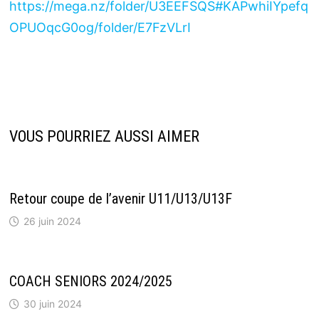
https://mega.nz/folder/U3EEFSQS#KAPwhiIYpefq
OPUOqcG0og/folder/E7FzVLrI
VOUS POURRIEZ AUSSI AIMER
Retour coupe de l’avenir U11/U13/U13F
26 juin 2024
COACH SENIORS 2024/2025
30 juin 2024